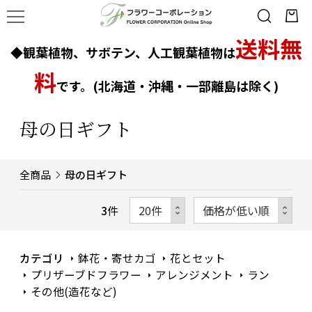
送料無
◆観葉植物、サボテン、人工観葉植物は
料
です。(北海道・沖縄・一部離島は除く)
母の日ギフト
全商品
母の日ギフト
3
件
カテゴリ
鉢花・寄せカゴ
花とセット
プリザーブドフラワー
アレンジメント
ラン
その他(造花など)