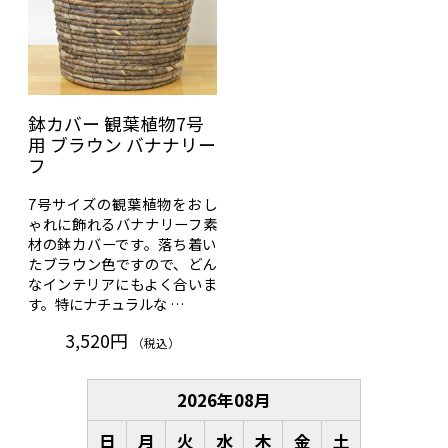
鉢カバー 観葉植物7号
用 ブラウン バナナリー
フ
7号サイズの観葉植物をおし
ゃれに飾れるバナナリーフ素
材の鉢カバーです。落ち着い
たブラウン色ですので、どん
なインテリアにもよく合いま
す。特にナチュラルな …
3,520円
（税込）
2026
年
08
月
日
月
火
水
木
金
土