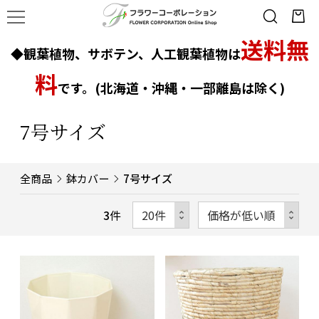
送料無
◆観葉植物、サボテン、人工観葉植物は
料
です。(北海道・沖縄・一部離島は除く)
7号サイズ
全商品
鉢カバー
7号サイズ
3
件