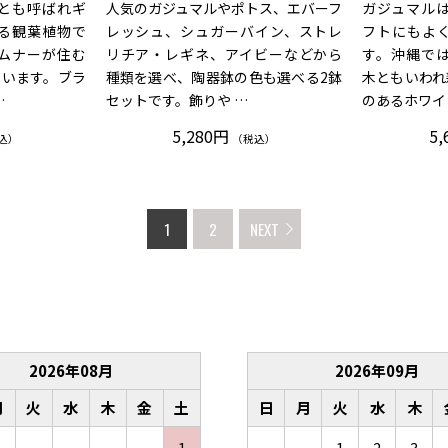
とも呼ばれギ
人気のガジュマルやポトス、エバーフ
ガジュマル
る観葉植物で
レッシュ、シュガーバイン、ストレ
フトにもよ
ムナーが住む
リチア・レギネ、アイビーなどから
す。沖縄で
ています。ブラ
種類を選べ、陶器鉢の色も選べる2鉢
木ともいわれ
…
セットです。飾りや …
のあるホワイ
5,280円
5,
込）
（税込）
1
2
NEXT
2026
年
08
月
2026
年
09
月
月
火
水
木
金
土
日
月
火
水
木
1
1
2
3