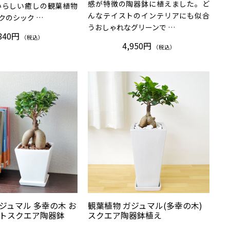
感が特徴の陶器鉢に植えました。ど
いらしい癒しの観葉植物
んなテイストのインテリアにも似合
クのシック …
うおしゃれなグリーンで …
840円
（税込）
4,950円
（税込）
ジュマル 多幸の木 お
観葉植物 ガジュマル(多幸の木)
イトスクエア陶器鉢
スクエア陶器鉢植え