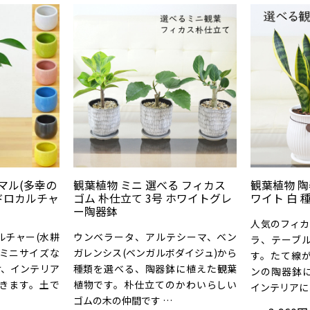
マル(多幸の
観葉植物 ミニ 選べる フィカス
観葉植物 陶
ドロカルチャ
ゴム 朴仕立て 3号 ホワイトグレ
ワイト 白 
ー陶器鉢
人気のフィカ
ルチャー(水耕
ウンベラータ、アルテシーマ、ベン
ラ、テーブ
。ミニサイズな
ガレンシス(ベンガルボダイジュ)から
す。たて線
け、インテリア
種類を選べる、陶器鉢に植えた観葉
ンの陶器鉢
きます。土で
植物です。朴仕立てのかわいらしい
インテリアに
ゴムの木の仲間です …