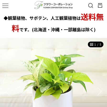
送料無
◆観葉植物、サボテン、人工観葉植物は
料
です。(北海道・沖縄・一部離島は除く)
1
/
5