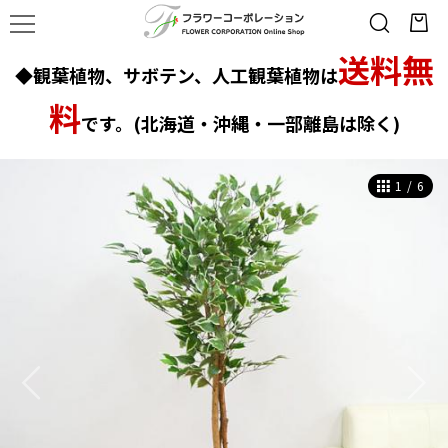
送料無
◆観葉植物、サボテン、人工観葉植物は
料
です。(北海道・沖縄・一部離島は除く)
1
/
6